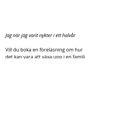
Jag när jag varit nykter i ett halvår
Vill du boka en föreläsning om hur 
det kan vara att växa upp i en familj 
med missbruk, våld och psykisk 
sjukdom?
 Klicka här
Läs även texten 
Näst efter döden är 
det här min största frihet
barnharrätt
barnkonventionen
barns rättigheter
barnrätt
barnkonventionen2022
psykisk ohälsa
barnsomanhöriga
Föreläsningar
föreläsning
Missbruk
ångest
alkoholism
alkohol
nykter
Personligt