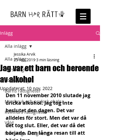
Inlägg
Alla inlägg
Jessika Arvik
Alla inlägg
25 feb. 2019
3 min läsning
Jag var ett barn och beroende
Personligt
av alkohol
Föreläsningar
Uppdaterat:
10 nov. 2022
Barns rättigheter
Den 11 november 2010 slutade jag 
Missbruk och psykisk ohälsa
dricka alkohol. Jag tog inte 
beslutet den dagen. Det var 
Kvinnors rättigheter
alldeles för stort. Men det var då 
Våld
det tog slut. Eller, det var då det 
började. Den långa resan till att 
Mänskliga rättigheter