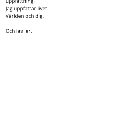
uppfattning.
Jag uppfattar livet.
Världen och dig.
Och jag ler.
För att jag kan.
För att jag kan känna.
För att jag äntligen kan se.
Jag ler.
För att jag kan välja att ta hand om 
mig.
Och för att jag gör det allt oftare.
För att jag är fri.
Jag ler.
För att jag ibland inte kan sluta.
Personligt