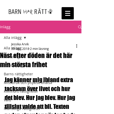
Inlägg
Alla inlägg
Jessika Arvik
Alla inlägg
30 dec. 2018
2 min läsning
Näst efter döden är det här
Personligt
min största frihet
Föreläsningar
Barns rättigheter
Jag känner mig ibland extra 
Missbruk och psykisk ohälsa
tacksam över livet och hur 
Kvinnors rättigheter
det blev. Hur jag blev. Hur jag 
Våld
tillslut valde att bli. Texten 
Mänskliga rättigheter