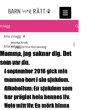
Inlägg
Alla inlägg
Jessika Arvik
Alla inlägg
17 jan. 2019
4 min läsning
Mamma, jag saknar dig. Det
Personligt
som var du.
Föreläsningar
I september 2016 gick min 
Barns rättigheter
mamma bort i sin sjukdom. 
Missbruk och psykisk ohälsa
Alkoholism. En sjukdom som 
Kvinnors rättigheter
har präglat hela hennes liv. 
Våld
Hela mitt liv. En mörk hinna 
Mänskliga rättigheter