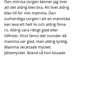
Den största sorgen känner jag över 
att det aldrig blev bra. Att livet aldrig 
blev till för min mamma. Den 
outhärdliga sorgen i att en människa 
kan leva ett helt liv och aldrig finna 
ro. Aldrig vara riktigt glad eller 
tillfreds. Visst fanns det stunder då 
mamma var glad, men aldrig lycklig. 
Mamma skrattade mycket. 
Jättemycket. Ibland så hon kissade 
på sig. Men i skrattet fanns mörkret 
ändå så jävla nära. Jag kunde inte 
alltid se mörkret i mamma. Men med 
åren så förstod jag att det alltid var 
närvarande, oavsett hur hon såg ut 
eller sa att hon mådde.
På begravningen så fanns det inte så 
mycket att säga om mammas liv. 