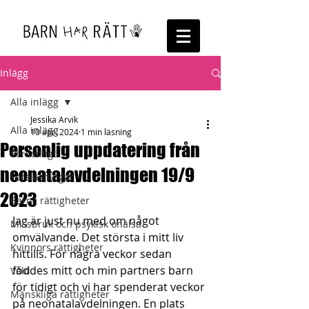
Inlägg
Alla inlägg
Jessika Arvik
Alla inlägg
10 apr. 2024
1 min läsning
Personlig uppdatering från
Personligt
neonatalavdelningen 19/9
Föreläsningar
2023
Barns rättigheter
Jag är just nu med om något 
Missbruk och psykisk ohälsa
omvälvande. Det största i mitt liv 
Kvinnors rättigheter
hittills. För några veckor sedan 
föddes mitt och min partners barn 
Våld
för tidigt och vi har spenderat veckor 
Mänskliga rättigheter
på neonatalavdelningen. En plats 