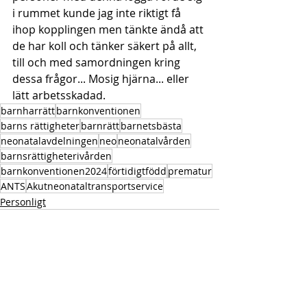
i rummet kunde jag inte riktigt få 
ihop kopplingen men tänkte ändå att 
de har koll och tänker säkert på allt, 
till och med samordningen kring 
dessa frågor... Mosig hjärna... eller 
lätt arbetsskadad.
barnharrätt
barnkonventionen
barns rättigheter
barnrätt
barnetsbästa
neonatalavdelningen
neo
neonatalvården
barnsrättigheterivården
barnkonventionen2024
förtidigtfödd
prematur
ANTS
Akutneonataltransportservice
Personligt