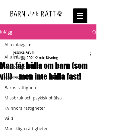
Inlägg
Alla inlägg
Jessika Arvik
Alla inlägg
17 aug. 2021
2 min läsning
Man får hålla om barn (som
Personligt
vill) – men inte hålla fast!
Föreläsningar
Barns rättigheter
Missbruk och psykisk ohälsa
Kvinnors rättigheter
Våld
Mänskliga rättigheter