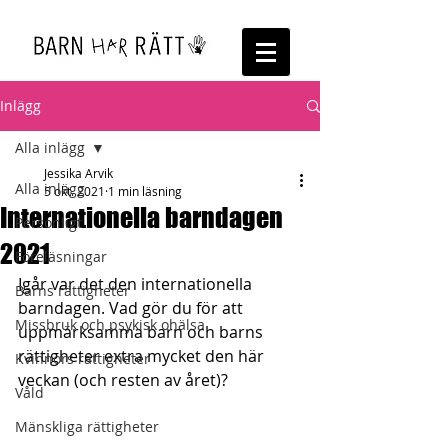
Inlägg
Alla inlägg
Jessika Arvik
Alla inlägg
5 okt. 2021
1 min läsning
Internationella barndagen
Personligt
2021
Föreläsningar
Igår var det den internationella 
Barns rättigheter
barndagen. Vad gör du för att 
Missbruk och psykisk ohälsa
uppmärksamma barn och barns 
rättigheter extra mycket den här 
Kvinnors rättigheter
veckan (och resten av året)?
Våld
Mänskliga rättigheter