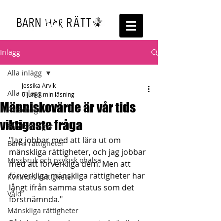
Inlägg
Alla inlägg
Jessika Arvik
Alla inlägg
6 juni
1 min läsning
Människovärde är vår tids
Personligt
viktigaste fråga
Föreläsningar
"Jag jobbar med att lära ut om 
Barns rättigheter
mänskliga rättigheter, och jag jobbar 
Missbruk och psykisk ohälsa
med att förverkliga dem. Men att 
förverkliga mänskliga rättigheter har 
Kvinnors rättigheter
långt ifrån samma status som det 
Våld
förstnämnda."
Mänskliga rättigheter