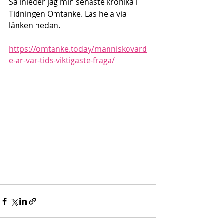
Så inleder jag min senaste krönika i 
Tidningen Omtanke. Läs hela via 
länken nedan.
https://omtanke.today/manniskovard
e-ar-var-tids-viktigaste-fraga/